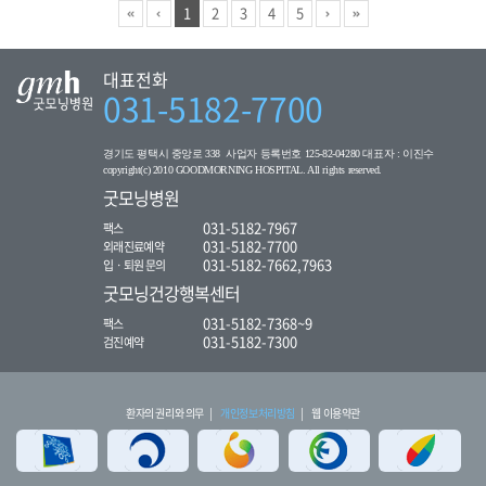
1
2
3
4
5
대표전화
031-5182-7700
경기도 평택시 중앙로 338 사업자 등록번호 125-82-04280 대표자 : 이진수
copyright(c) 2010 GOODMORNING HOSPITAL. All rights reserved.
굿모닝병원
031-5182-7967
팩스
031-5182-7700
외래진료예약
031-5182-7662,7963
입ㆍ퇴원 문의
굿모닝건강행복센터
031-5182-7368~9
팩스
031-5182-7300
검진예약
환자의 권리와 의무
개인정보처리방침
웹 이용약관