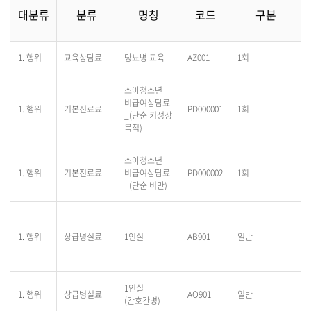
대분류
분류
명칭
코드
구분
1. 행위
교육상담료
당뇨병 교육
AZ001
1회
소아청소년
비급여상담료
1. 행위
기본진료료
PD000001
1회
_(단순 키성장
목적)
소아청소년
1. 행위
기본진료료
비급여상담료
PD000002
1회
_(단순 비만)
1. 행위
상급병실료
1인실
AB901
일반
1인실
1. 행위
상급병실료
AO901
일반
(간호간병)