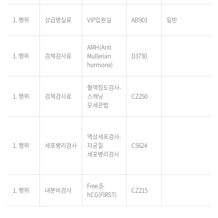
1. 행위
상급병실료
VIP입원실
AB901
일반
AMH(Anti
1. 행위
검체검사료
Mullerian
D3730
hormone)
혈액점도검사-
1. 행위
검체검사료
스캐닝
CZ250
모세관법
액상세포검사-
1. 행위
세포병리검사
자궁질
C5624
세포병리검사
Free β-
1. 행위
내분비검사
CZ215
hCG(FIRST)