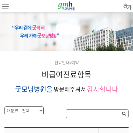
진료안내/예약
비급여진료항목
굿모닝병원을
감사합니다
방문해주셔서