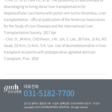
downstaging to living donor liver transplantation for
hepatocellular carcinoma with portal vein tumor thrombus. Liver
transplantation : official publication of the American Association
for the Study of Liver Diseases and the International Liver
Transplantation Society. 2017 Apr
- Choi JY, JM Kim, CHD Kwon, J-W. Joh, S. Lee, JB Park, JS Ko, MS
Gwak, GS Kim, SJ Kim, S-K. Lee. Use of dexmedetomidine in liver
transplant recipients with postoperative agitated delirium.
Transplant. Proc. 2016
대표전화
031-5182-7700
경기도 평택시 중앙로 338 사업자 등록번호 125-82-04280 대표자 : 이진수
copyright(c) 2010 GOODMORNING HOSPITAL. All rights reserved.