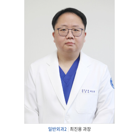
일반외과2
|
최진용 과장