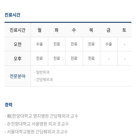
진료시간
진료시간
월
화
수
목
금
토
오전
수술
진료
진료
진료
수술
-
오후
진료
진료
진료
진료
-
-
- 일반외과
전문분야
- 간담췌외과
경력
- 前)한양대학교 명지병원 간담췌외과 교수
- 순천향대학교 서울병원 외과 조교수
- 서울대학교병원 간담췌외과 조교수