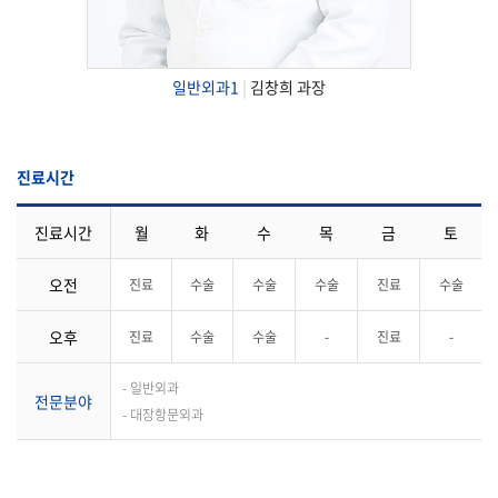
일반외과1
|
김창희 과장
진료시간
진료시간
월
화
수
목
금
토
오전
진료
수술
수술
수술
진료
수술
오후
진료
수술
수술
-
진료
-
- 일반외과
전문분야
- 대장항문외과