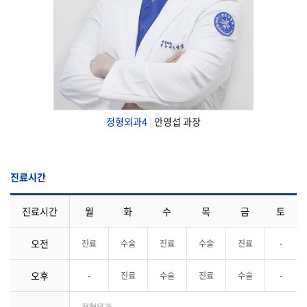
정형외과4
|
안영섭 과장
진료시간
진료시간
월
화
수
목
금
토
오전
진료
수술
진료
수술
진료
-
오후
-
진료
수술
진료
수술
-