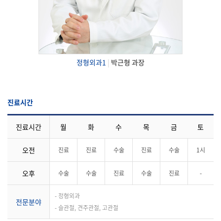
정형외과1
|
박근형 과장
진료시간
진료시간
월
화
수
목
금
토
오전
진료
진료
수술
진료
수술
1시
오후
수술
수술
진료
수술
진료
-
- 정형외과
전문분야
- 슬관절, 견주관절, 고관절