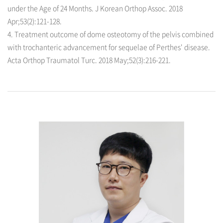
under the Age of 24 Months. J Korean Orthop Assoc. 2018
Apr;53(2):121-128.
4. Treatment outcome of dome osteotomy of the pelvis combined
with trochanteric advancement for sequelae of Perthes' disease.
Acta Orthop Traumatol Turc. 2018 May;52(3):216-221.