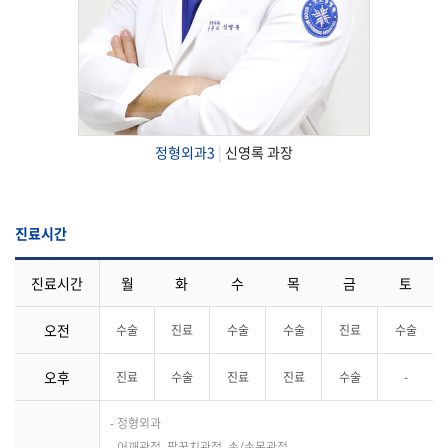
정형외과3
|
신영록 과장
진료시간
진료시간
월
화
수
목
금
토
오전
수술
진료
수술
수술
진료
수술
오후
진료
수술
진료
진료
수술
-
- 정형외과
- 어깨관절, 팔꿈치관절, 손/손목관절