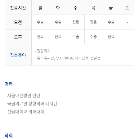
진료시간
월
화
수
목
금
토
오전
수술
수술
진료
진료
수술
-
오후
진료
진료
수술
수술
진료
-
- 정형외과
전문분야
- 족부족관절, 무지외반증, 척추질환, 슬관절
경력
- 서울아산병원 인턴
- 국립의료원 정형외과 레지던트
- 전남대학교 의과대학
학회