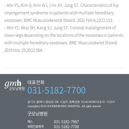
- Ahn YS, Kim S, Kim WJ, Lim JH, Jung ST. Characteristics of hip
impingement syndrome in patients with multiple hereditary
exostoses. BMC Musculoskeletal Disord. 2021 Feb 6;22(1):153.
- Ahn YS, Woo SH, Kang SJ, Jung ST. Coronal malalignment of
lower legs depending on the locations of the exostoses in patients
with multiple hereditary exostoses. BMC Musculoskelet Disord.
2019 Nov 25:20(1):564.
대표전화
031-5182-7700
경기도 평택시 중앙로 338 사업자 등록번호 125-82-04280 대표자 : 이진수
copyright(c) 2010 GOODMORNING HOSPITAL. All rights reserved.
굿모닝병원
031-5182-7967
팩스
031-5182-7700
외래진료예약