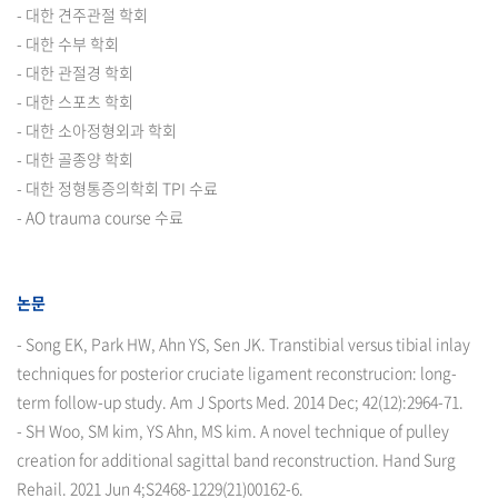
- 대한 견주관절 학회
- 대한 수부 학회
- 대한 관절경 학회
- 대한 스포츠 학회
- 대한 소아정형외과 학회
- 대한 골종양 학회
- 대한 정형통증의학회 TPI 수료
- AO trauma course 수료
논문
- Song EK, Park HW, Ahn YS, Sen JK. Transtibial versus tibial inlay
techniques for posterior cruciate ligament reconstrucion: long-
term follow-up study. Am J Sports Med. 2014 Dec; 42(12):2964-71.
- SH Woo, SM kim, YS Ahn, MS kim. A novel technique of pulley
creation for additional sagittal band reconstruction. Hand Surg
Rehail. 2021 Jun 4;S2468-1229(21)00162-6.