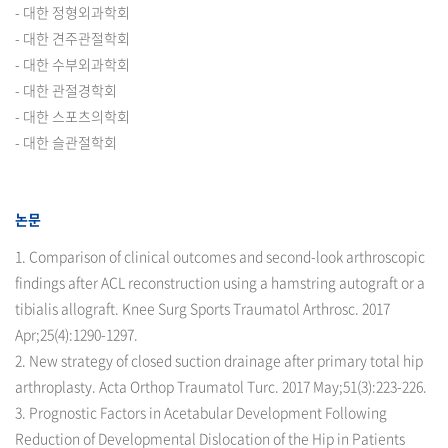
- 대한 정형외과학회
- 대한 견주관절학회
- 대한 수부외과학회
- 대한 관절경학회
- 대한 스포츠의학회
- 대한 슬관절학회
논문
1. Comparison of clinical outcomes and second-look arthroscopic
findings after ACL reconstruction using a hamstring autograft or a
tibialis allograft. Knee Surg Sports Traumatol Arthrosc. 2017
Apr;25(4):1290-1297.
2. New strategy of closed suction drainage after primary total hip
arthroplasty. Acta Orthop Traumatol Turc. 2017 May;51(3):223-226.
3. Prognostic Factors in Acetabular Development Following
Reduction of Developmental Dislocation of the Hip in Patients